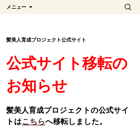
コ
検
メニュー
ン
索:
テ
ン
ツ
髪美人育成プロジェクト公式サイト
へ
移
動
公式サイト移転の
お知らせ
髪美人育成プロジェクトの公式サイ
トは
こちら
へ移転しました。