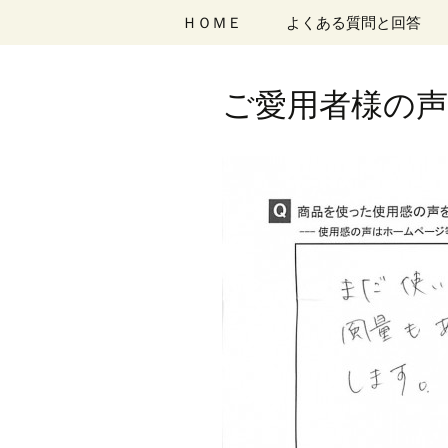
コ
ＨＯＭＥ
よくある質問と回答
ン
テ
ン
ご愛用者様の声 
ツ
へ
移
動