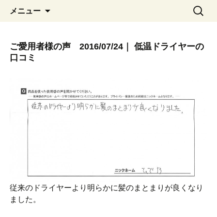
コ
検
メニュー
ン
索:
テ
ン
ご愛用者様の声 2016/07/24｜ 低温ドライヤーの
ツ
口コミ
へ
移
動
従来のドライヤーより明らかに髪のまとまりが良くなり
ました。