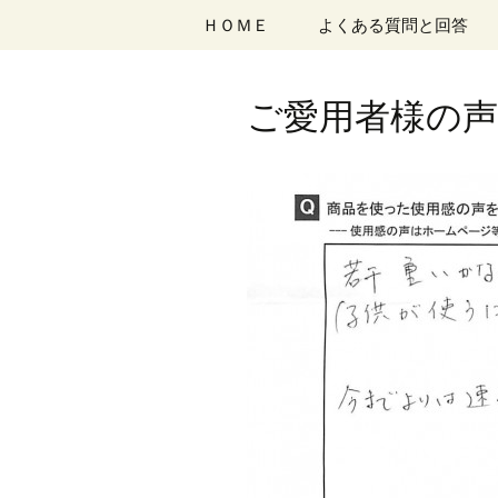
コ
ＨＯＭＥ
よくある質問と回答
ン
テ
ン
ご愛用者様の声 
ツ
へ
移
動