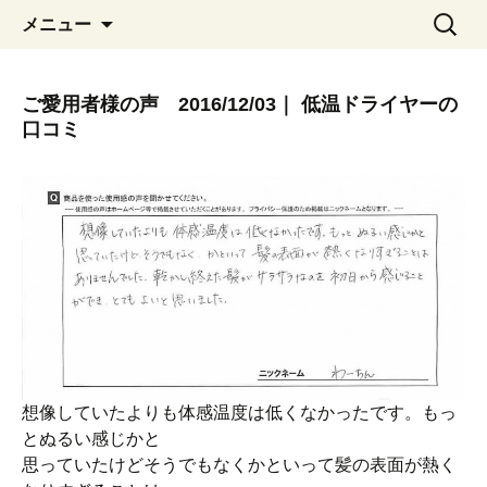
コ
検
メニュー
ン
索:
テ
ン
ご愛用者様の声 2016/12/03｜ 低温ドライヤーの
ツ
口コミ
へ
移
動
想像していたよりも体感温度は低くなかったです。もっ
とぬるい感じかと
思っていたけどそうでもなくかといって髪の表面が熱く