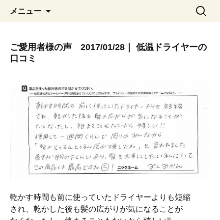
コ
検
メニュー
ン
索:
テ
ン
ご愛用者様の声 2017/01/28｜ 低温ドライヤーの
ツ
口コミ
へ
移
動
乾かす時間も前に使っていたドライヤーよりも短縮
され、乾かした後も髪の広がりが気になることが