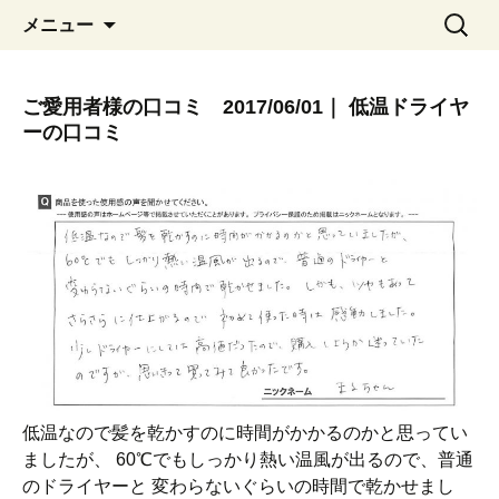
コ
検
メニュー
ン
索:
テ
ン
ご愛用者様の口コミ 2017/06/01｜ 低温ドライヤ
ツ
ーの口コミ
へ
移
動
低温なので髪を乾かすのに時間がかかるのかと思ってい
ましたが、 60℃でもしっかり熱い温風が出るので、普通
のドライヤーと 変わらないぐらいの時間で乾かせまし