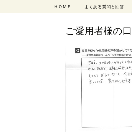
コ
ＨＯＭＥ
よくある質問と回答
ン
テ
ン
ご愛用者様の口コ
ツ
へ
移
動