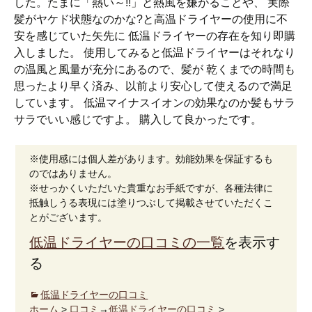
した。たまに「熱い～!!」と熱風を嫌がることや、 実際
髪がヤケド状態なのかな?と高温ドライヤーの使用に不
安を感じていた矢先に 低温ドライヤーの存在を知り即購
入しました。 使用してみると低温ドライヤーはそれなり
の温風と風量が充分にあるので、髪が 乾くまでの時間も
思ったより早く済み、以前より安心して使えるので満足
しています。 低温マイナスイオンの効果なのか髪もサラ
サラでいい感じですよ。 購入して良かったです。
※使用感には個人差があります。効能効果を保証するも
のではありません。
※せっかくいただいた貴重なお手紙ですが、各種法律に
抵触しうる表現には塗りつぶして掲載させていただくこ
とがございます。
低温ドライヤーの口コミの一覧
を表示す
る
低温ドライヤーの口コミ
ホーム
>
口コミ
→
低温ドライヤーの口コミ
>