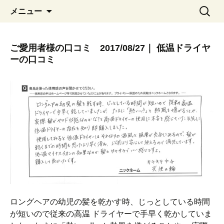
コ
検
メニュー
ン
索:
テ
ン
ご愛用者様の口コミ 2017/08/27｜ 低温ドライヤ
ツ
ーの口コミ
へ
移
動
ロングヘアの幼児の髪を乾かす時、じっとしている時間
が短いので従来の高温 ドライヤーで手早く乾かしていま