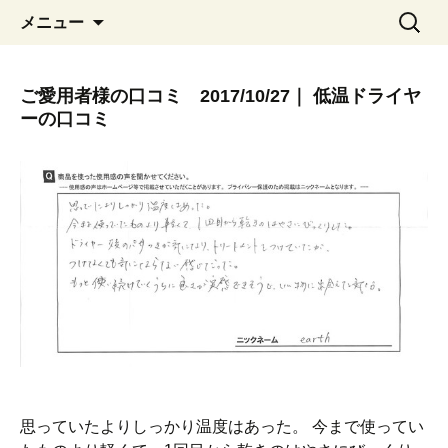
コ
検
メニュー
ン
索:
テ
ン
ご愛用者様の口コミ 2017/10/27｜ 低温ドライヤ
ツ
ーの口コミ
へ
移
動
思っていたよりしっかり温度はあった。 今まで使ってい