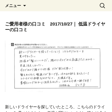
コ
検
メニュー
ン
索:
テ
ン
ご愛用者様の口コミ 2017/10/27｜ 低温ドライヤ
ツ
ーの口コミ
へ
移
動
新しいドライヤーを探していたところ、こちらのドライ