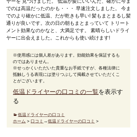
ヤーを 見つけました。 低温が髪にいいんだ、確かに今ま
でのは高温だったのかも・・・ 早速注文しました。 今ま
でのより確かに低温、だが乾きも早い! 髪もまとまるし髪
通りが良いです。次の日の朝もまとまっていて トリート
メント効果なのかなと、大満足です。 素晴らしいドライ
ヤーに出会えました。これからも使い続けます!
※使用感には個人差があります。効能効果を保証するも
のではありません。
※せっかくいただいた貴重なお手紙ですが、各種法律に
抵触しうる表現には塗りつぶして掲載させていただくこ
とがございます。
低温ドライヤーの口コミの一覧
を表示す
る
低温ドライヤーの口コミ
ホーム
>
口コミ
→
低温ドライヤーの口コミ
>