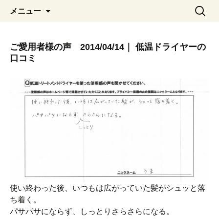
コ
検
メニュー
ン
索:
テ
ン
ご愛用者様の声 2014/04/14｜ 低温ドライヤーの
ツ
口コミ
へ
移
動
使い終わった後、いつもは広がっていた髪がシュッと落
ち着く。
パサパサにならず、しっとりさらさらになる。