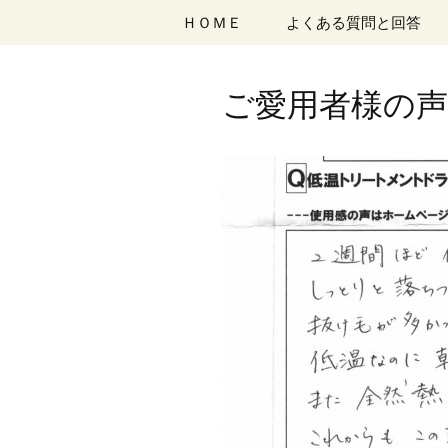
コ
ＨＯＭＥ
よくある質問と回答
ン
テ
ン
ご愛用者様の声 
ツ
へ
移
動