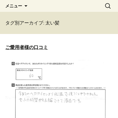
コ
検
メニュー
ン
索:
テ
ン
タグ別アーカイブ: 太い髪
ツ
へ
移
ご愛用者様の口コミ
動