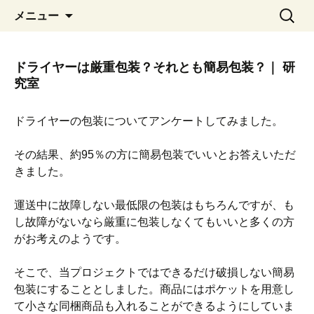
コ
検
メニュー
ン
索:
テ
ン
ドライヤーは厳重包装？それとも簡易包装？｜ 研
ツ
究室
へ
移
ドライヤーの包装についてアンケートしてみました。
動
その結果、約95％の方に簡易包装でいいとお答えいただ
きました。
運送中に故障しない最低限の包装はもちろんですが、も
し故障がないなら厳重に包装しなくてもいいと多くの方
がお考えのようです。
そこで、当プロジェクトではできるだけ破損しない簡易
包装にすることとしました。商品にはポケットを用意し
て小さな同梱商品も入れることができるようにしていま